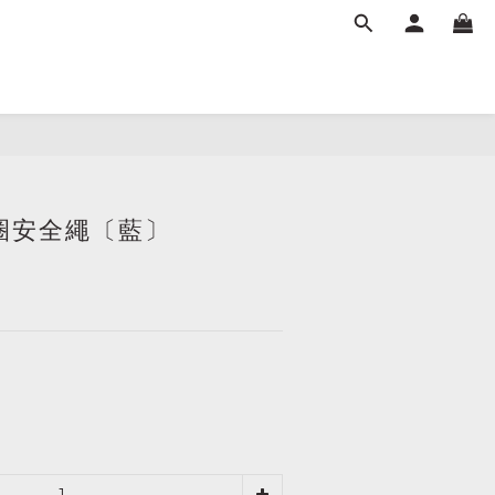
立即購買
線圈安全繩〔藍〕