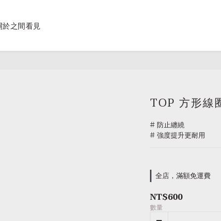
關於之間看見
TOP 方形
# 防止纏繞
# 強度提升更耐用
全店，滿額免運費
NT$600
數量